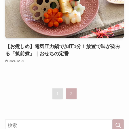
【お煮しめ】電気圧力鍋で加圧1分！放置で味が染み
る「筑前煮」｜おせちの定番
2024-12-29
1
2