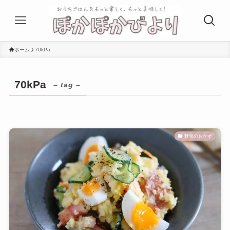
ホーム
70kPa
70kPa
– tag –
野菜のおかず