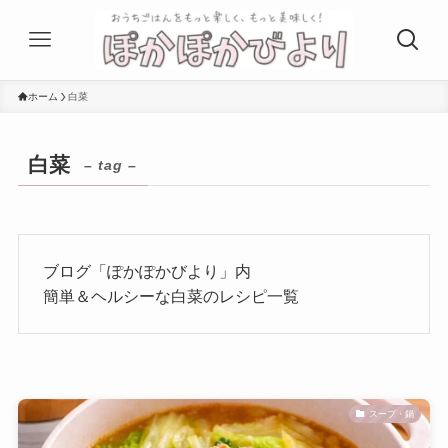
ホーム
白菜
白菜
– tag –
ブログ「ぽかぽかびより」内
簡単＆ヘルシーな白菜のレシピ一覧
スープ・鍋