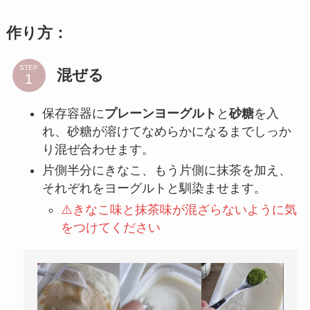
作り方：
STEP
混ぜる
保存容器に
プレーンヨーグルト
と
砂糖
を入
れ、砂糖が溶けてなめらかになるまでしっか
り混ぜ合わせます。
片側半分にきなこ、もう片側に抹茶を加え、
それぞれをヨーグルトと馴染ませます。
⚠️きなこ味と抹茶味が混ざらないように気
をつけてください