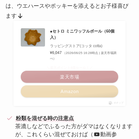
は、ウエハースやポッキーを添えるとお子様喜び
ます
●セトロ ミニワッフルボール（60個
入）
ラッピングストア(コッタ cotta)
¥6,047
（2026/06/25 16:28時点 | 楽天市場調
べ）
＼楽天ポイント4倍セール！／
楽天市場
Amazon
ポチップ
粉類を混ぜる時の注意点
茶漉しなどでふるった方がダマはなくなります
が、これくらい混ぜておけば（
動画参