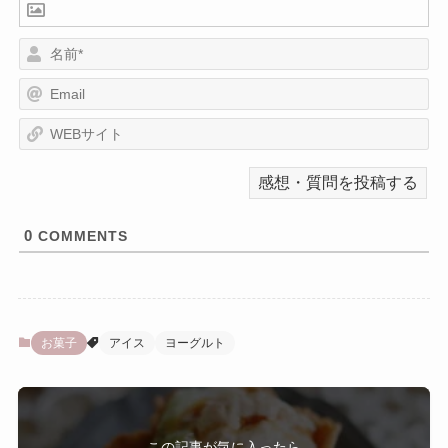
名
前
E
*
m
a
W
i
E
l
B
サ
イ
ト
0
COMMENTS
お菓子
アイス
ヨーグルト
この記事が気に入ったら