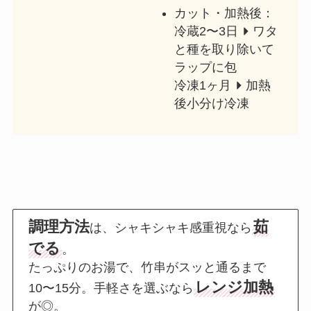
カット・加熱後：
冷蔵2〜3日
ワタ
と種を取り除いて
ラップに包
冷凍1ヶ月
加熱
後小分け冷凍
調理方法
茹
は、シャキシャキ感重視なら
でる
。
たっぷりのお湯で、竹串がスッと通るまで
レンジ加熱
10〜15分。手軽さを選ぶなら
が◎。