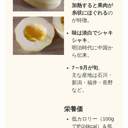
加熱すると果肉が
糸状にほぐれる
の
が特徴。
味は淡白でシャキ
シャキ
。
明治時代に中国か
ら伝来。
7～9月が旬
。
主な産地は石川・
新潟・福井・長野
など。
栄養価
低カロリー（100g
で約24kcal）＆低