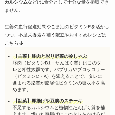
カルシウム
などは1食分として十分な量を摂取でき
ません。
生姜の血行促進効果やごま油のビタミンEを活かし
つつ、不足栄養素を補う献立やおすすめレシピは
こちら
【主菜】豚肉と彩り野菜の冷しゃぶ
豚肉（ビタミンB1・たんぱく質）はこのタ
レと相性抜群です。パプリカやブロッコリー
（ビタミンC・A）を添えることで、タレに
含まれる脂質が脂溶性ビタミンの吸収率を高
めます。
【副菜】厚揚げや豆腐のステーキ
不足するカルシウムと植物性たんぱく質を補
えます。焼いた厚揚げにこのタレをかけるだ