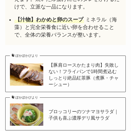
けで、立派な一品になります。
【汁物】わかめと卵のスープ
ミネラル（海
藻）と完全栄養食に近い卵を合わせること
で、全体の栄養バランスが整います。
ぽかぽかびより
【豚肩ロースかたまり肉】失敗し
ない！フライパンで1時間煮込む
しっとり絶品紅茶豚（煮豚・チャ
ーシュー）
ぽかぽかびより
ブロッコリーのツナマヨサラダ｜
子供も喜ぶ濃厚デリ風サラダ