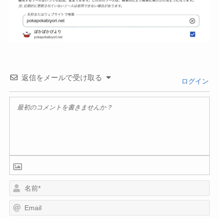
返信をメールで受け取る
ログイン
名
前
E
*
m