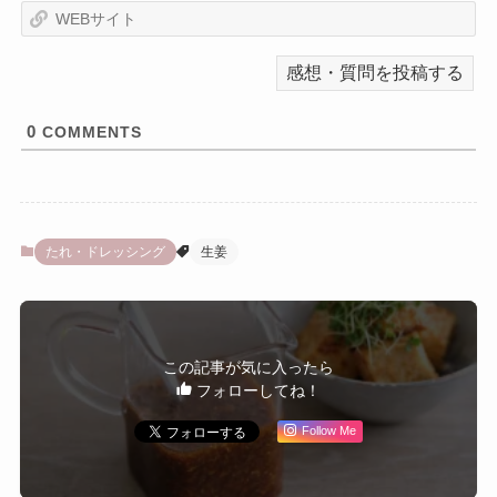
a
W
i
E
l
B
サ
イ
ト
0
COMMENTS
たれ・ドレッシング
生姜
この記事が気に入ったら
フォローしてね！
Follow Me