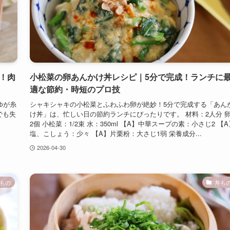
分！肉
小松菜の卵あんかけ丼レシピ｜5分で完成！ランチに
適な節約・時短のプロ技
ゆが糸
シャキシャキの小松菜とふわふわ卵が絶妙！5分で完成する「あん
でも失
け丼」は、忙しい日の節約ランチにぴったりです。 材料：2人分 
す。
2個 小松菜：1/2束 水：350ml 【A】中華スープの素：小さじ2 【A
塩、こしょう：少々 【A】片栗粉：大さじ1弱 栄養成分...
2026-04-30
もの
丼も