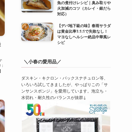
魚の煮付けレシピ｜臭み取りや
火加減のコツ（カレイ・銀だら
対応）
【デパ地下級の味】春雨サラダ
は黄金比率1:1:1で失敗なし！
マヨなしヘルシー絶品中華風レ
シピ
最
か
＼小春の愛用品／
卵：
】
ダスキン・キクロン・パックスナチュロン等、
いろいろ試してきましたが、やっぱりこの「サ
ンサンスポンジ」を愛用しています。泡立ち・
水切れ・耐久性のバランスが抜群↓
の