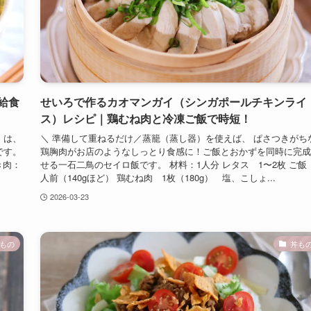
給食
せいろで作るカオマンガイ（シンガポールチキンライ
ス）レシピ｜鶏むね肉と冷凍ご飯で時短！
」は、
＼ 準備して重ねるだけ／蒸籠（蒸し器）を使えば、 ぱさつきがち
です。
鶏胸肉がお店のようなしっとり食感に！ご飯とおかずを同時に完成
き肉：
せる一石二鳥のセイロ飯です。 材料：1人分 レタス 1〜2枚 ご飯
人前（140gほど） 鶏むね肉 1枚（180g） 塩、こしょ...
2026-03-23
もの
丼も