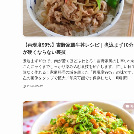
【再現度99%】吉野家風牛丼レシピ｜煮込まず10
が硬くならない裏技
煮込まず10分で、肉が驚くほどふわとろ！吉野家風の甘辛いつ
こんにゃくまでしっかり染み込む裏技を紹介します。忙しい日
敗なく作れる！家庭料理の域を超えた「再現度99%」の味で
左の画像をタップで拡大／印刷可能です保存したり、印刷用...
2026-05-21
丼