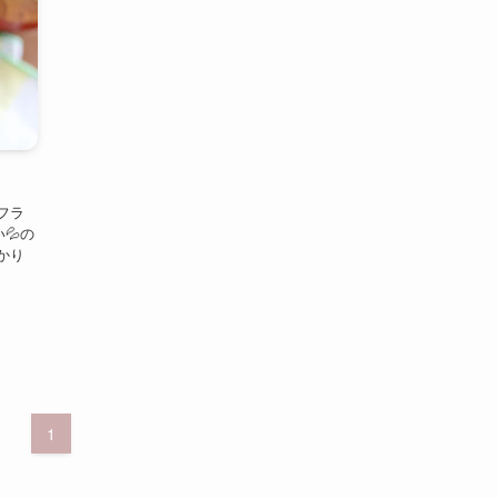
フラ
💦の
かり
1