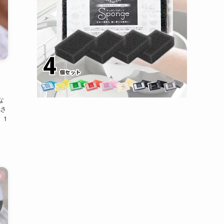
な
さ
 1
の