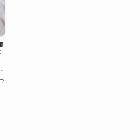
凝
工
し
で