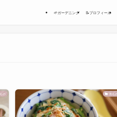
🌱ガーデニング
📝プロフィール
もの
丼も