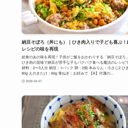
納豆そぼろ（丼にも）｜ひき肉入りで子ども喜ぶ！
レシピの味を再現
給食のあの味を再現！子供がご飯をおかわりする「納豆そぼろ
ひき肉の旨味で納豆が苦手な子もパクパク食べる魔法のレシピ
材料：2〜3人分 納豆：1パック 卵：2個 本みりん：小さじ2 ひ
80g えのきたけ：60g 青ねぎ：お好みで 【A】付属の...
2026-04-07
丼