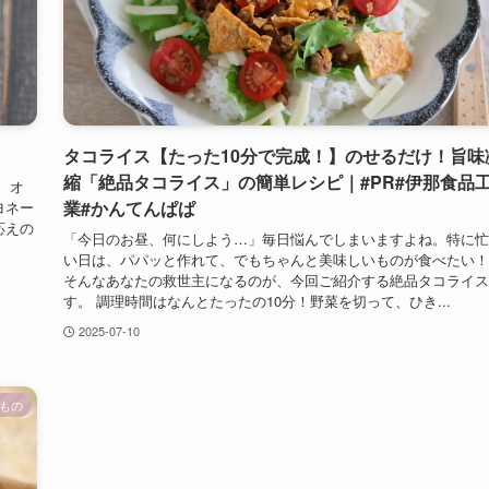
タコライス【たった10分で完成！】のせるだけ！旨味
縮「絶品タコライス」の簡単レシピ｜#PR#伊那食品
 オ
業#かんてんぱぱ
ヨネー
応えの
「今日のお昼、何にしよう…」毎日悩んでしまいますよね。特に忙
い日は、パパッと作れて、でもちゃんと美味しいものが食べたい！
そんなあなたの救世主になるのが、今回ご紹介する絶品タコライス
す。 調理時間はなんとたったの10分！野菜を切って、ひき...
2025-07-10
もの