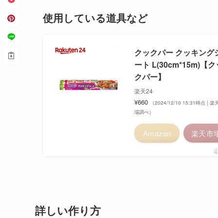
使用している道具など
クックパー クッキング
ート L(30cm*15m)【
クパー】
楽天24
¥660
（2024/12/10 15:31時点 | 
場調べ）
Amazon
楽天市
詳しい作り方