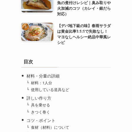
魚の煮付けレシピ｜臭み取りや
火加減のコツ（カレイ・銀だら
対応）
【デパ地下級の味】春雨サラダ
は黄金比率1:1:1で失敗なし！
マヨなしヘルシー絶品中華風レ
シピ
目次
材料・分量の詳細
材料：1人分
使用している道具など
詳しい作り方
具を乗せる
きつく巻く
コツ・ポイント
食材（材料）について