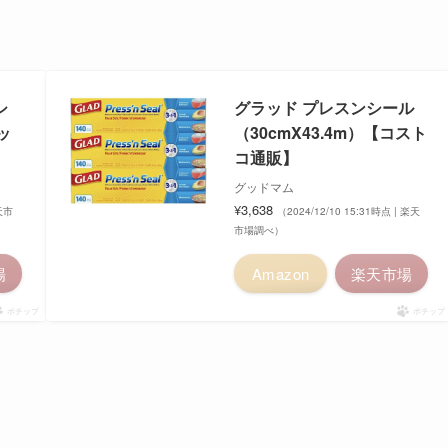
シ
グラッド プレスンシール
クッ
（30cmX43.4m）【コスト
コ通販】
グッドマム
¥3,638
楽天市
（2024/12/10 15:31時点 | 楽天
市場調べ）
場
Amazon
楽天市場
ポチップ
ポチップ