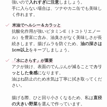
強いので
入れすぎに注意
しましょう。
手に入らない場合は、ツナやカニ缶でも美味し
く作れます。
米油でヘルシー＆カラッと
抗酸化作用が強いビタミンE（トコトリエノー
ル）を豊富に含み、油臭さがなく美味しさが長
続きします。揚げムラを防ぐため、
油の深さは
1cm以上
をキープしましょう。
「水にさらす」が重要
アクが抜け、表面のでんぷんが減ることで
カリ
ッとした食感
になります。
油はね防止のため水気は丁寧に拭き取ってくだ
さい。
揚げる際、ひと回り小さくなるため、私は
直径
の大きい野菜
を選んで作っています。