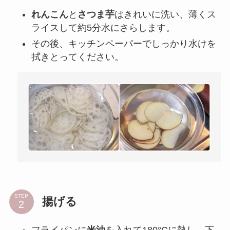
れんこん
と
さつま芋
はきれいに洗い、薄くス
ライスして約5分水にさらします。
その後、キッチンペーパーでしっかり水けを
拭きとってください。
STEP
揚げる
フライパンに
米油
を入れて180°Cに熱し、下