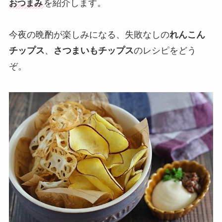
を紹介します。
おつまみ
今夜の晩酌が楽しみになる、失敗なしの
れんこん
チップス
、
さつまいもチップス
のレシピをどう
ぞ。