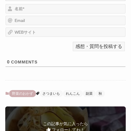
名
前
E
*
m
a
W
i
E
l
B
サ
イ
ト
0
COMMENTS
野菜のおかず
さつまいも
れんこん
副菜
秋
この記事が気に入ったら
フォローしてね！