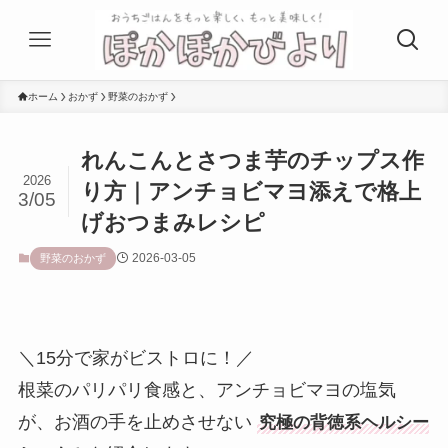
ホーム
おかず
野菜のおかず
れんこんとさつま芋のチップス作
2026
り方｜アンチョビマヨ添えで格上
3/05
げおつまみレシピ
2026-03-05
野菜のおかず
＼15分で家がビストロに！／
根菜のパリパリ食感と、アンチョビマヨの塩気
が、お酒の手を止めさせない
究極の背徳系ヘルシー