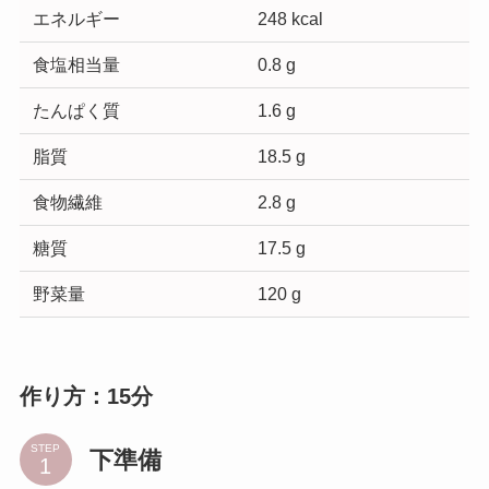
エネルギー
248 kcal
食塩相当量
0.8 g
たんぱく質
1.6 g
脂質
18.5 g
食物繊維
2.8 g
糖質
17.5 g
野菜量
120 g
作り方：15分
STEP
下準備