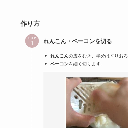
作り方
STEP
れんこん・ベーコンを切る
れんこん
の皮をむき、半分はすりおろ
ベーコン
を細く切ります。