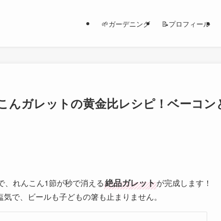
🌱ガーデニング
📝プロフィール
こんガレットの黄金比レシピ！ベーコン
絶品ガレット
で、れんこん1節が秒で消える
が完成します！
塩気で、ビールも子どもの箸も止まりません。