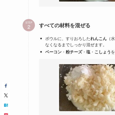
STEP
すべての材料を混ぜる
ボウルに、すりおろした
れんこん
（水
なくなるまでしっかり混ぜます。
ベーコン
・
粉チーズ
・
塩
・
こしょう
を