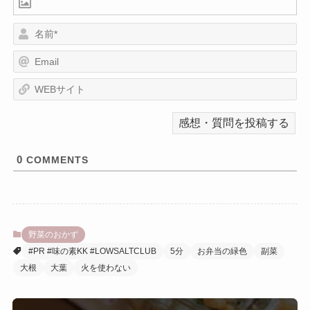
名
前
E
*
m
a
W
i
E
l
B
サ
イ
ト
0
COMMENTS
野菜のおかず
#PR #味の素KK #LOWSALTCLUB
5分
お弁当の緑色
副菜
大根
大葉
火を使わない