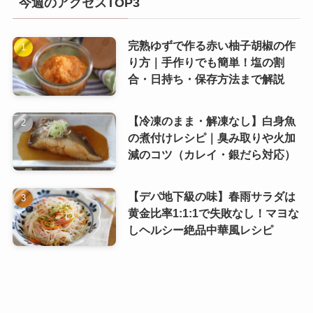
今週のアクセスTOP3
完熟ゆずで作る赤い柚子胡椒の作
り方｜手作りでも簡単！塩の割
合・日持ち・保存方法まで解説
【冷凍のまま・解凍なし】白身魚
の煮付けレシピ｜臭み取りや火加
減のコツ（カレイ・銀だら対応）
【デパ地下級の味】春雨サラダは
黄金比率1:1:1で失敗なし！マヨな
しヘルシー絶品中華風レシピ