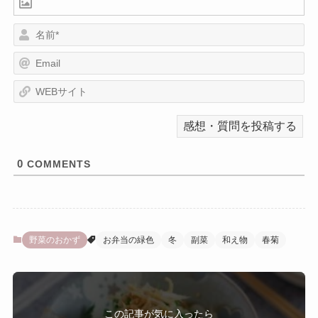
名
前
E
*
m
a
W
i
E
l
B
サ
イ
ト
0
COMMENTS
野菜のおかず
お弁当の緑色
冬
副菜
和え物
春菊
この記事が気に入ったら