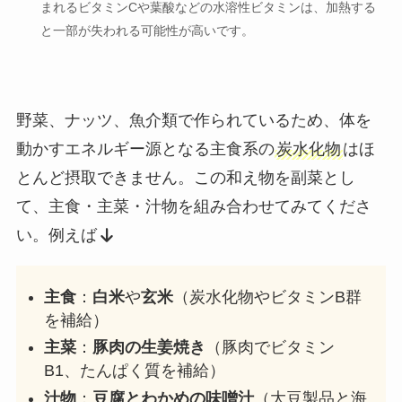
まれるビタミンCや葉酸などの水溶性ビタミンは、加熱する
と一部が失われる可能性が高いです。
野菜、ナッツ、魚介類で作られているため、体を
動かすエネルギー源となる主食系の
炭水化物
はほ
とんど摂取できません。この和え物を副菜とし
て、主食・主菜・汁物を組み合わせてみてくださ
い。例えば
主食
：
白米
や
玄米
（炭水化物やビタミンB群
を補給）
主菜
：
豚肉の生姜焼き
（豚肉でビタミン
B1、たんぱく質を補給）
汁物
：
豆腐とわかめの味噌汁
（大豆製品と海