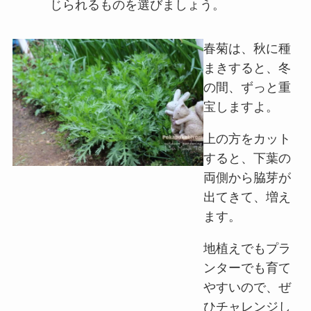
じられるものを選びましょう。
春菊は、秋に種
まきすると、冬
の間、ずっと重
宝しますよ。
上の方をカット
すると、下葉の
両側から脇芽が
出てきて、増え
ます。
地植えでもプラ
ンターでも育て
やすいので、ぜ
ひチャレンジし