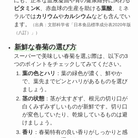
にも、正常な血液凝固や骨の健康維持に関わる
ビタミンK
、赤血球の生産を助ける
葉酸
、ミネ
ラルでは
カリウム
や
カルシウム
なども含んでい
ます。
（出典：文部科学省「日本食品標準成分表2020年版
（八訂）」）
新鮮な春菊の選び方
スーパーで美味しい春菊を選ぶ際は、以下の3
つのポイントをチェックしてみてください。
葉の色とハリ
：葉の緑色が濃く、鮮やか
で、葉先までピンとハリがあるものを選び
ましょう。
茎の状態
：茎が太すぎず、根元の切り口が
白くみずみずしいものが新鮮です。切り口
が変色していたり、乾燥しているものは避
けましょう。
香り
：春菊特有の良い香りがしっかりと感