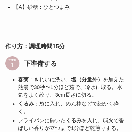
【A】砂糖：ひとつまみ
作り方：調理時間15分
STEP
下準備する
春菊
：きれいに洗い、
塩（分量外）
を加えた
熱湯で30秒〜1分ほど茹で、冷水に取る。水
気をよく絞り、3cm長さに切る。
くるみ
：袋に入れ、めん棒などで細かく砕
く。
フライパンに砕いた
くるみ
を入れ、弱火で香
ばしい香りが立つまで1分ほど乾煎りする。