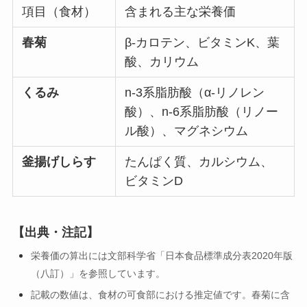
項目（食材）
含まれる主な栄養価
春菊
β-カロテン、ビタミンK、葉
酸、カリウム
くるみ
n-3系脂肪酸（α-リノレン
酸）、n-6系脂肪酸（リノー
ル酸）、マグネシウム
釜揚げしらす
たんぱく質、カルシウム、
ビタミンD
【出典・注記】
栄養価の算出には文部科学省「日本食品標準成分表2020年版
（八訂）」を参照しています。
記載の数値は、食材の可食部における推定値です。春菊に含