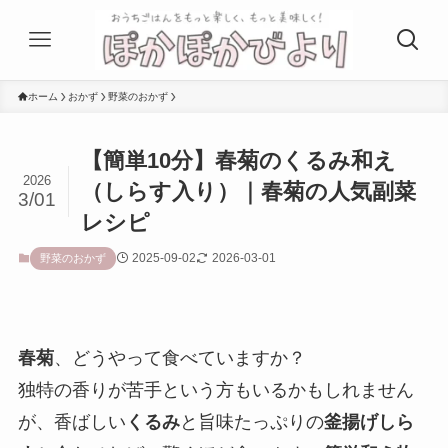
ホーム
おかず
野菜のおかず
【簡単10分】春菊のくるみ和え
2026
（しらす入り）｜春菊の人気副菜
3/01
レシピ
2025-09-02
2026-03-01
野菜のおかず
春菊
、どうやって食べていますか？
独特の香りが苦手という方もいるかもしれません
が、香ばしい
くるみ
と旨味たっぷりの
釜揚げしら