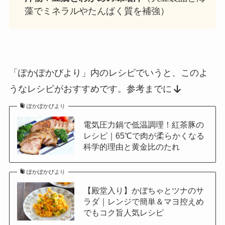
藻でミネラルやたんぱく質を補強）
「ぽかぽかびより」内のレシピでいうと、このよ
うなレシピがおすすめです。参考までに
ぽかぽかびより
電気圧力鍋で低温調理！紅茶豚の
レシピ｜65℃で肉が柔らかくなる
科学的理由と黄金比のたれ
ぽかぽかびより
【殿堂入り】かぼちゃとツナのサ
ラダ｜レンジで簡単＆マヨ控えめ
でもコク旨人気レシピ