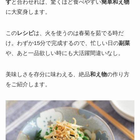
す
と合わせれば、驚くほど食べやすい
簡単和え物
に大変身します。
この
レシピ
は、火を使うのは春菊を茹でる時だ
け。わずか15分で完成するので、忙しい日の
副菜
や、あと一品欲しい時にも大活躍間違いなし。
美味しさを存分に味わえる、絶品
和え物
の作り方
をご紹介します。